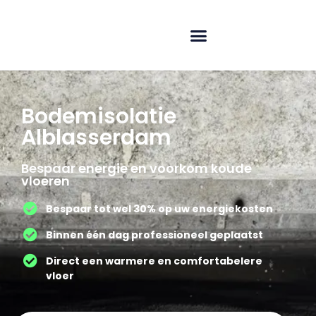
Bodemisolatie
Alblasserdam
Bespaar energie en voorkom koude
vloeren
Bespaar tot wel 30% op uw energiekosten
Binnen één dag professioneel geplaatst
Direct een warmere en comfortabelere
vloer