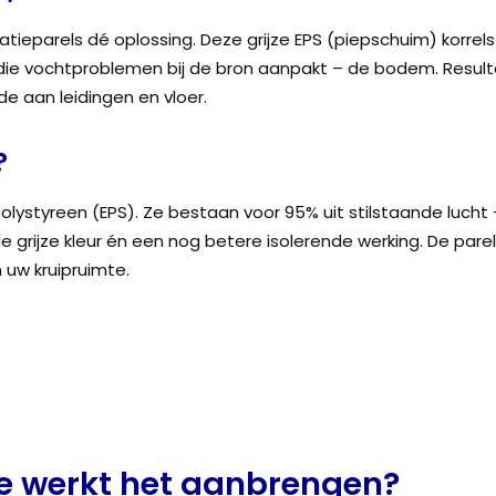
olatieparels dé oplossing. Deze grijze EPS (piepschuim) korr
die vochtproblemen bij de bron aanpakt – de bodem. Resulta
e aan leidingen en vloer.
?
polystyreen (EPS). Ze bestaan voor 95% uit stilstaande lucht 
 grijze kleur én een nog betere isolerende werking. De pare
 uw kruipruimte.
e werkt het aanbrengen?