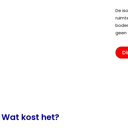
De is
ruimt
bodem
geen 
Di
Wat kost het?