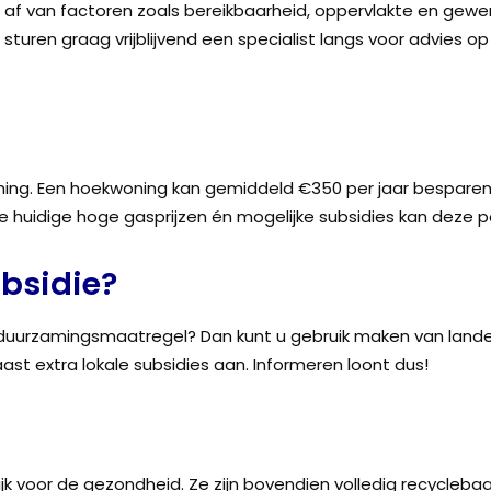
t af van factoren zoals bereikbaarheid, oppervlakte en gewe
j sturen graag vrijblijvend een specialist langs voor advies 
ening. Een hoekwoning kan gemiddeld €350 per jaar besparen.
e huidige hoge gasprijzen én mogelijke subsidies kan deze pe
bsidie?
uurzamingsmaatregel? Dan kunt u gebruik maken van landeli
 extra lokale subsidies aan. Informeren loont dus!
lijk voor de gezondheid. Ze zijn bovendien volledig recyclebaa