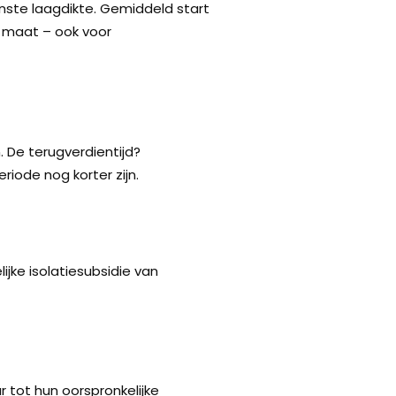
nste laagdikte. Gemiddeld start
op maat – ook voor
 De terugverdientijd?
riode nog korter zijn.
jke isolatiesubsidie van
r tot hun oorspronkelijke