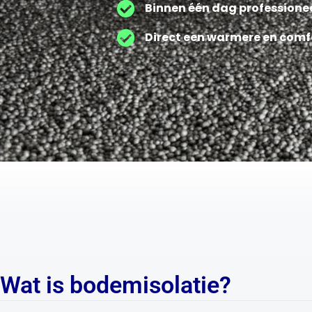
Binnen één dag professione
Direct een warmere en comf
Wat is bodemisolatie?