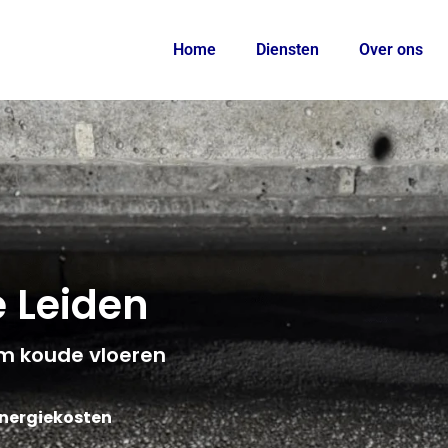
Home
Diensten
Over ons
 Leiden
m koude vloeren
energiekosten