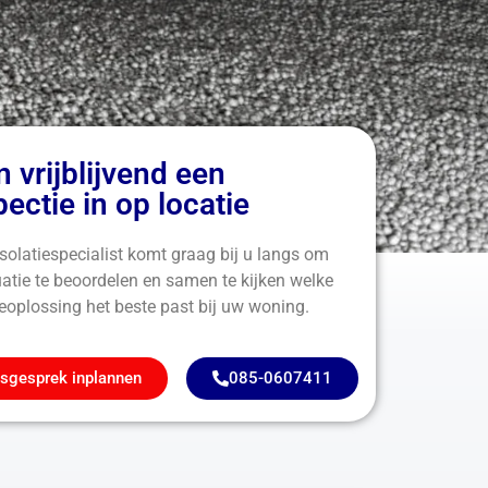
n vrijblijvend een
pectie in op locatie
solatiespecialist komt graag bij u langs om
uatie te beoordelen en samen te kijken welke
ieoplossing het beste past bij uw woning.
sgesprek inplannen
085-0607411