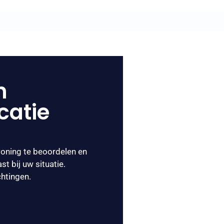
n
ocatie
woning te beoordelen en
t bij uw situatie.
chtingen.