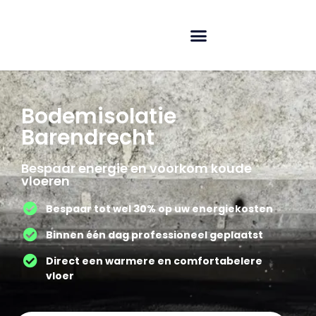
Bodemisolatie
Barendrecht
Bespaar energie en voorkom koude
vloeren
Bespaar tot wel 30% op uw energiekosten
Binnen één dag professioneel geplaatst
Direct een warmere en comfortabelere
vloer