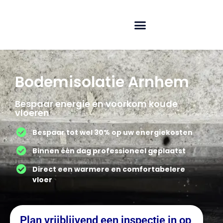
Bodemisolatie Arnhem
Bespaar energie en voorkom koude
vloeren
Bespaar tot wel 30% op uw energiekosten
Binnen één dag professioneel geplaatst
Direct een warmere en comfortabelere
vloer
Plan vrijblijvend een inspectie in op