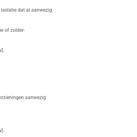
isolatie dat al aanwezig
e of zolder-
].
oorzieningen aanwezig
].